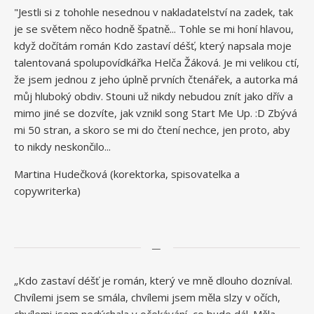
"Jestli si z tohohle nesednou v nakladatelství na zadek, tak
je se světem něco hodně špatně... Tohle se mi honí hlavou,
když dočítám román Kdo zastaví déšť, který napsala moje
talentovaná spolupovídkářka Helča Žáková. Je mi velikou ctí,
že jsem jednou z jeho úplně prvních čtenářek, a autorka má
můj hluboký obdiv. Stouni už nikdy nebudou znít jako dřív a
mimo jiné se dozvíte, jak vznikl song Start Me Up. :D Zbývá
mi 50 stran, a skoro se mi do čtení nechce, jen proto, aby
to nikdy neskončilo...
Martina Hudečková (korektorka, spisovatelka a
copywriterka)
—
„Kdo zastaví déšť je román, který ve mně dlouho dozníval.
Chvílemi jsem se smála, chvílemi jsem měla slzy v očích,
chvílemi jsem nedýchala v očekávání, co bude dál. Měla