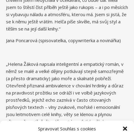
jsem to štěstí číst příběh ještě jako rukopis – a i po měsících
si vybavuju náladu a atmosféru, kterou má. Jsem si jistá, že
se k němu ještě vrátím. Helča píše skvěle, má svůj styl a
těším se na její další knihy.“
Jana Poncarová (spisovatelka, copywriterka a novinářka)
„Helena Žáková napsala inteligentní a empatický román, v
němž se malé a velké dějiny potkávají stejně samozřejmě
(a přesto dramaticky) jako moře a skalnaté pobřeží.
Otevřeně přiznaná ambivalence v chování hrdinky a důraz
na pravdivost prožitku se odráží i ve volbě jazykových
prostředků, jejichž echo zaznívá v často citovaných
písňových textech – vlny zvukové, mořské i emocionální
jsou leitmotivem celé knihy, věty se klenou a plynou
přirozeně a svižně, čtenář na nich surfující zažívá
adrenalinovou jízdu spolu s postavami. Aluze na
Spravovat Souhlas s cookies