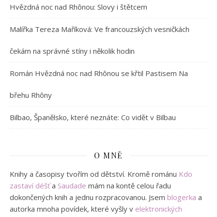
Hvězdná noc nad Rhônou: Slovy i štětcem
Malířka Tereza Maříková: Ve francouzských vesničkách
čekám na správné stíny i několik hodin
Román Hvězdná noc nad Rhônou se křtil Pastisem Na
břehu Rhôny
Bilbao, Španělsko, které neznáte: Co vidět v Bilbau
O MNĚ
Knihy a časopisy tvořím od dětství. Kromě románu
Kdo
zastaví déšť
a
Saudade
mám na kontě celou řadu
dokončených knih a jednu rozpracovanou. Jsem
blogerka
a
autorka mnoha povídek, které vyšly v
elektronických