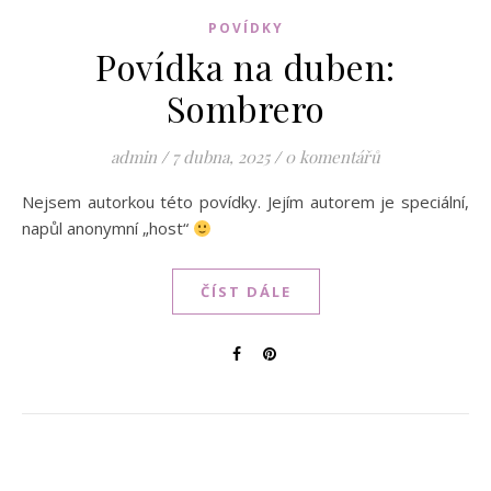
POVÍDKY
Povídka na duben:
Sombrero
admin
/
7 dubna, 2025
/
0 komentářů
Nejsem autorkou této povídky. Jejím autorem je speciální,
napůl anonymní „host“
ČÍST DÁLE