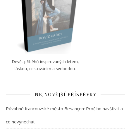
Devět příběhů inspirovaných létem,
láskou, cestováním a svobodou.
NEJNOVĚJŠÍ PŘÍSPĚVKY
Půvabné francouzské město Besançon: Proč ho navštívit a
co nevynechat