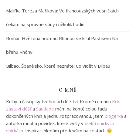
Malířka Tereza Maříková: Ve francouzských vesničkách
čekám na správné stíny i několik hodin
Román Hvězdná noc nad Rhônou se křtil Pastisem Na
břehu Rhôny
Bilbao, Španělsko, které neznáte: Co vidět v Bilbau
O MNĚ
Knihy a časopisy tvořím od dětství. Kromě románu
Kdo
zastaví déšť
a
Saudade
mám na kontě celou řadu
dokončených knih a jednu rozpracovanou. Jsem
blogerka
a
autorka mnoha povídek, které vyšly v
elektronických
sbírkách
. Inspiraci hledám především na cestách