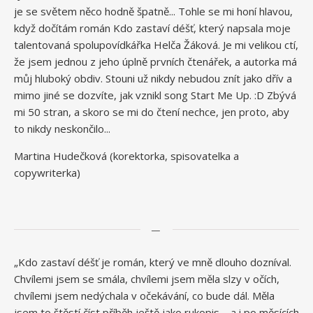
je se světem něco hodně špatně... Tohle se mi honí hlavou,
když dočítám román Kdo zastaví déšť, který napsala moje
talentovaná spolupovídkářka Helča Žáková. Je mi velikou ctí,
že jsem jednou z jeho úplně prvních čtenářek, a autorka má
můj hluboký obdiv. Stouni už nikdy nebudou znít jako dřív a
mimo jiné se dozvíte, jak vznikl song Start Me Up. :D Zbývá
mi 50 stran, a skoro se mi do čtení nechce, jen proto, aby
to nikdy neskončilo...
Martina Hudečková (korektorka, spisovatelka a
copywriterka)
—
„Kdo zastaví déšť je román, který ve mně dlouho dozníval.
Chvílemi jsem se smála, chvílemi jsem měla slzy v očích,
chvílemi jsem nedýchala v očekávání, co bude dál. Měla
jsem to štěstí číst příběh ještě jako rukopis – a i po měsících