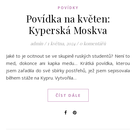
POVÍDKY
Povídka na květen:
Kyperská Moskva
admin
/
1 května, 2024
/
0 komentářů
Jaké to je ocitnout se ve skupině ruských studentů? Není to
med, dokonce ani kapka medu… Krátká povídka, kterou
jsem zařadila do své sbírky postřehů, jež jsem sepisovala
během stáže na Kypru. Vytvořila…
ČÍST DÁLE