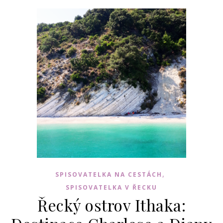
,
SPISOVATELKA NA CESTÁCH
SPISOVATELKA V ŘECKU
Řecký ostrov Ithaka: