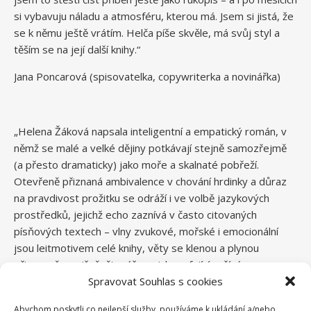
si vybavuju náladu a atmosféru, kterou má. Jsem si jistá, že
se k němu ještě vrátím. Helča píše skvěle, má svůj styl a
těším se na její další knihy.“
Jana Poncarová (spisovatelka, copywriterka a novinářka)
„Helena Žáková napsala inteligentní a empatický román, v
němž se malé a velké dějiny potkávají stejně samozřejmě
(a přesto dramaticky) jako moře a skalnaté pobřeží.
Otevřeně přiznaná ambivalence v chování hrdinky a důraz
na pravdivost prožitku se odráží i ve volbě jazykových
prostředků, jejichž echo zaznívá v často citovaných
písňových textech – vlny zvukové, mořské i emocionální
jsou leitmotivem celé knihy, věty se klenou a plynou
přirozeně a svižně, čtenář na nich surfující zažívá
adrenalinovou jízdu spolu s postavami. Aluze na
Spravovat Souhlas s cookies
starořeckou mytologii akcentují univerzálnost témat
Abychom poskytli co nejlepší služby, používáme k ukládání a/nebo