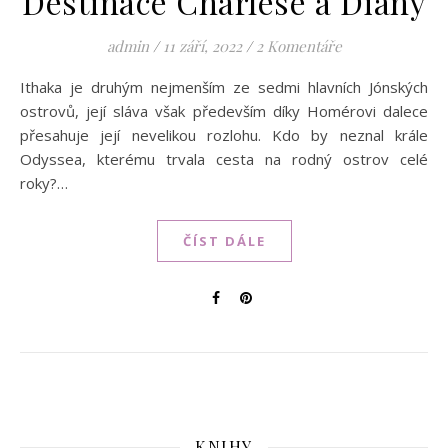
Destinace Charlese a Diany
admin
/
11 září, 2022
/
2 Komentáře
Ithaka je druhým nejmenším ze sedmi hlavních Jónských
ostrovů, její sláva však především díky Homérovi dalece
přesahuje její nevelikou rozlohu. Kdo by neznal krále
Odyssea, kterému trvala cesta na rodný ostrov celé
roky?…
ČÍST DÁLE
KNIHY