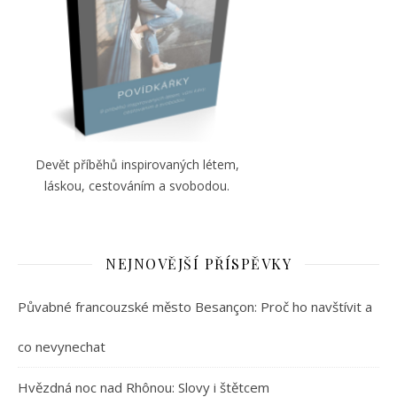
Devět příběhů inspirovaných létem,
láskou, cestováním a svobodou.
NEJNOVĚJŠÍ PŘÍSPĚVKY
Půvabné francouzské město Besançon: Proč ho navštívit a
co nevynechat
Hvězdná noc nad Rhônou: Slovy i štětcem